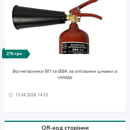
276 грн.
264 грн.
276 грн.
276 грн.
276 грн.
264 грн.
264 грн.
264 грн.
264 грн.
264 грн.
276 грн.
Вогнегасники порошковий ВП та
Завжди в наявності Вогнегасники ВВК та ВП за
Вогнегасники ВВК та ВП за оптовими цінами зі
Вогнегасники ВП та ВВК за оптовими цінами зі
Вогнегасники ВВК та ВП за оптовими цінами зі
Вогнегасники ВВК та ВП за оптовими цінами зі
Вогнегасники ВП та ВВК зі складу за оптовими
Вогнегасники вуглекислотний ВВК та
Вогнегасники порошковий ВП та
Вогнегасники ВП та ВВК
Вогнегасники ВП та ВВК
вуглекислотний ВВК та за оптовими цінами зі
порошковий ВП зі складу за оптовими цінами
складу Завжди в наявності
оптовими цінами зі складу
вуглекислотний ВВК
цінами
складу
складу
складу
складу
15.04.2024, 14:53
20.10.2022, 11:17
01.05.2024, 21:26
01.05.2024, 19:01
11.04.2024, 17:01
04.01.2024, 07:06
31.10.2023, 10:56
05.10.2023, 14:28
07.09.2023, 16:49
20.10.2022, 11:17
01.05.2024, 21:26
QR-код сторінки